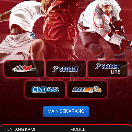
MAIN SEKARANG
TENTANG KAMI
MOBILE