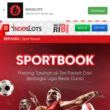
×
INDOSLOTS
Download
INDOSLOTS Mobile App
MASUK
DAFTAR
Sportbook
BERANDA