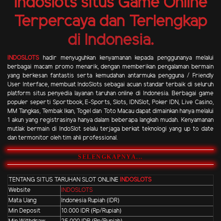
Indoslots situs Game Online
Terpercaya dan Terlengkap
di Indonesia.
INDOSLOTS
hadir menyuguhkan kenyamanan kepada penggunanya melalui
berbagai macam promo menarik, dengan memberikan pengalaman bermain
yang berkesan fantastis serta kemudahan antarmuka pengguna / Friendly
User Interface, membuat IndoSlots sebagai acuan standar terbaik di seluruh
platform situs penyedia layanan taruhan online di Indonesia. Berbagai game
populer seperti Sportbook, E-Sports, Slots, IDNSlot, Poker IDN, Live Casino,
MM Tangkas, Tembak Ikan, Togel dan Toto Macau dapat dimainkan hanya melalui
1 akun yang registrasinya hanya dalam beberapa langkah mudah. Kenyamanan
mutlak bermain di IndoSlot selalu terjaga berkat teknologi yang up to date
dan termonitor oleh tim ahli professional.
SELENGKAPNYA...
TENTANG SITUS TARUHAN SLOT ONLINE
INDOSLOTS
Website
INDOSLOTS
Mata Uang
Indonesia Rupiah (IDR)
Min Deposit
10.000 IDR (Rp/Rupiah)